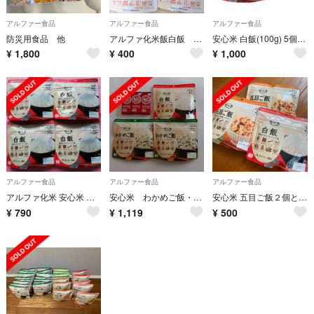
アルファー食品
アルファー食品
アルファー食品
防災用食品 他
アルファ化米飯白飯 ４袋セット
安心米 白飯(100g) 5個セット
¥
1,800
¥
400
¥
1,000
アルファー食品
アルファー食品
アルファー食品
アルファ化米 安心米 白飯4袋セット非常食介護食健康食お米尾西アウトドア携帯食
安心米 わかめご飯・白飯 ／ えいようかん
安心米 五目ご飯２個と白飯１個
¥
790
¥
1,119
¥
500