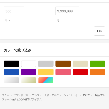
円〜
円
カラーで絞り込み
ブラック/黒色系
ホワイト/白色系
グレー/灰色系
ブラウン/茶色系
ベージュ系
グ
ブルー・ネイビー/青色系
パープル/紫色系
イエロー/黄色系
ピンク/桃色系
レッド/赤色系
オ
シルバー/銀色系
ゴールド/金色系
マルチカラー
ラクマ
ブランド一覧
アルファー食品（アルファーショクヒン）
アルファー食品(アル
ファーショクヒン)の値下げアイテム