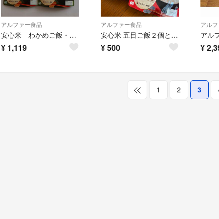
アルファー食品
アルファー食品
アルフ
安心米 わかめご飯・白飯 ／ えいようかん
安心米 五目ご飯２個と白飯１個
アル
¥
1,119
¥
500
¥
2,3
1
2
3