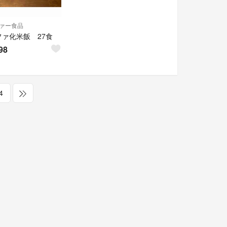
ァー食品
ファ化米飯 27食
98
4