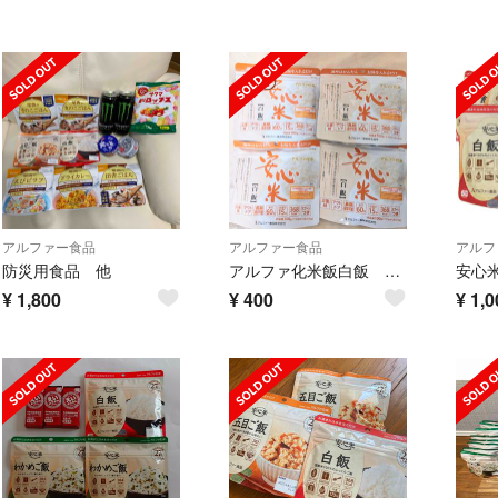
アルファー食品
アルファー食品
アルフ
防災用食品 他
アルファ化米飯白飯 ４袋セット
¥
1,800
¥
400
¥
1,0