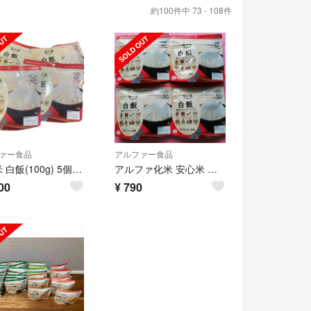
約100件中 73 - 108件
ァー食品
アルファー食品
安心米 白飯(100g) 5個セット
アルファ化米 安心米 白飯4袋セット非常食介護食健康食お米尾西アウトドア携帯食
00
¥
790