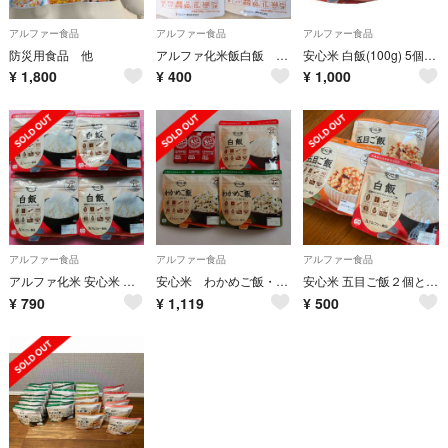
アルファー食品
アルファー食品
アルファー食品
防災用食品 他
アルファ化米飯白飯 ４袋セット
安心米 白飯(100g) 5個セット
¥
1,800
¥
400
¥
1,000
アルファー食品
アルファー食品
アルファー食品
アルファ化米 安心米 白飯4袋セット非常食介護食健康食お米尾西アウトドア携帯食
安心米 わかめご飯・白飯 ／ えいようかん
安心米 五目ご飯２個と白飯１個
¥
790
¥
1,119
¥
500