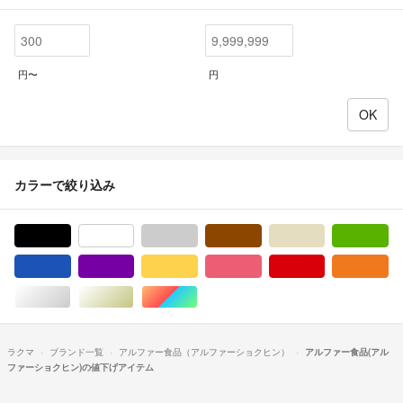
円〜
円
カラーで絞り込み
ブラック/黒色系
ホワイト/白色系
グレー/灰色系
ブラウン/茶色系
ベージュ系
グ
ブルー・ネイビー/青色系
パープル/紫色系
イエロー/黄色系
ピンク/桃色系
レッド/赤色系
オ
シルバー/銀色系
ゴールド/金色系
マルチカラー
ラクマ
ブランド一覧
アルファー食品（アルファーショクヒン）
アルファー食品(アル
ファーショクヒン)の値下げアイテム