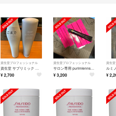
資生堂プロフェッショナル
資生堂プロフェッショナル
資生堂
資生堂 サブリミック アデノバイタル シャンプー ＆トリートメント250ml
サロン専用 purimiennsu SHISEIDOカラー剤
¥
2,700
¥
3,200
¥
2,2