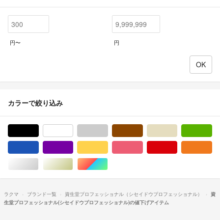
円〜
円
カラーで絞り込み
ブラック/黒色系
ホワイト/白色系
グレー/灰色系
ブラウン/茶色系
ベージュ系
グ
ブルー・ネイビー/青色系
パープル/紫色系
イエロー/黄色系
ピンク/桃色系
レッド/赤色系
オ
シルバー/銀色系
ゴールド/金色系
マルチカラー
ラクマ
ブランド一覧
資生堂プロフェッショナル（シセイドウプロフェッショナル）
資
生堂プロフェッショナル(シセイドウプロフェッショナル)の値下げアイテム