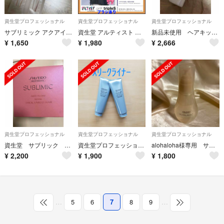
資生堂プロフェッショナル
資生堂プロフェッショナル
資生堂プロフェッショナル
サブリミック アクアインテンシブ サンプル パウチセット
資生堂 アルティスト ⑪ピンクオレンジ 【ブリーチとセットで合計5%割引
新品未使用 ヘアキッチン テクスチャライジング ライトミルク ヘアトリートメント
¥
1,650
¥
1,980
¥
2,666
資生堂プロフェッショナル
資生堂プロフェッショナル
資生堂プロフェッショナル
資生堂 サブリック エアリーフロー マスク
資生堂プロフェッショナル ザ・ヘアケア スリークライナー トリートメント 1(…
alohaloha様専用 サブリミック アクアインセンティブ ベルベットオイル
¥
2,200
¥
1,900
¥
1,800
…
5
6
7
8
9
…