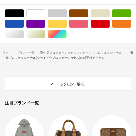
ブラック/黒色系
ホワイト/白色系
グレー/灰色系
ブラウン/茶色系
ベージュ系
グ
ブルー・ネイビー/青色系
パープル/紫色系
イエロー/黄色系
ピンク/桃色系
レッド/赤色系
オ
シルバー/銀色系
ゴールド/金色系
マルチカラー
ラクマ
ブランド一覧
資生堂プロフェッショナル（シセイドウプロフェッショナル）
資
生堂プロフェッショナル(シセイドウプロフェッショナル)の値下げアイテム
ページの上へ戻る
注目ブランド一覧