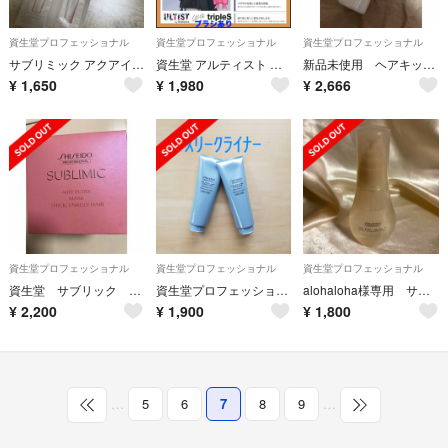
資生堂プロフェッショナル
資生堂プロフェッショナル
資生堂プロフェッショナル
サブリミック アクアインテンシブ サンプル パウチセット
資生堂 アルティスト ⑪ピンクオレンジ 【ブリーチとセットで合計5%割引
新品未使用 ヘアキッチン テクスチャライジング ライトミルク ヘアトリートメント
¥
1,650
¥
1,980
¥
2,666
資生堂プロフェッショナル
資生堂プロフェッショナル
資生堂プロフェッショナル
資生堂 サブリック エアリーフロー マスク
資生堂プロフェッショナル ザ・ヘアケア スリークライナー トリートメント 1(…
alohaloha様専用 サブリミック アクアインセンティブ ベルベットオイル
¥
2,200
¥
1,900
¥
1,800
…
5
6
7
8
9
…