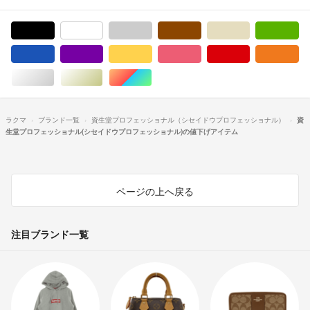
ブラック/黒色系
ホワイト/白色系
グレー/灰色系
ブラウン/茶色系
ベージュ系
グ
ブルー・ネイビー/青色系
パープル/紫色系
イエロー/黄色系
ピンク/桃色系
レッド/赤色系
オ
シルバー/銀色系
ゴールド/金色系
マルチカラー
ラクマ
ブランド一覧
資生堂プロフェッショナル（シセイドウプロフェッショナル）
資
生堂プロフェッショナル(シセイドウプロフェッショナル)の値下げアイテム
ページの上へ戻る
注目ブランド一覧