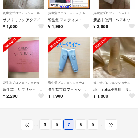
資生堂プロフェッショナル
資生堂プロフェッショナル
資生堂プロフェッショナル
サブリミック アクアインテンシブ サンプル パウチセット
資生堂 アルティスト ⑪ピンクオレンジ 【ブリーチとセットで合計5%割引
新品未使用 ヘアキッチン テクスチャライジング ライトミルク ヘアトリートメント
¥
1,650
¥
1,980
¥
2,666
資生堂プロフェッショナル
資生堂プロフェッショナル
資生堂プロフェッショナル
資生堂 サブリック エアリーフロー マスク
資生堂プロフェッショナル ザ・ヘアケア スリークライナー トリートメント 1(…
alohaloha様専用 サブリミック アクアインセンティブ ベルベットオイル
¥
2,200
¥
1,900
¥
1,800
…
5
6
7
8
9
…