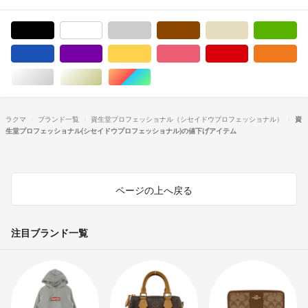
ブラック/黒色系
ホワイト/白色系
グレー/灰色系
ブラウン/茶色系
ベージュ系
グ
ブルー・ネイビー/青色系
パープル/紫色系
イエロー/黄色系
ピンク/桃色系
レッド/赤色系
オ
シルバー/銀色系
ゴールド/金色系
マルチカラー
ラクマ
ブランド一覧
資生堂プロフェッショナル（シセイドウプロフェッショナル）
資
生堂プロフェッショナル(シセイドウプロフェッショナル)の値下げアイテム
ページの上へ戻る
注目ブランド一覧