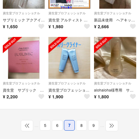
資生堂プロフェッショナル
資生堂プロフェッショナル
資生堂プロフェッショナル
サブリミック アクアインテンシブ サンプル パウチセット
資生堂 アルティスト ⑪ピンクオレンジ 【ブリーチとセットで合計5%割引
新品未使用 ヘアキッチン テクスチャライジング ライトミルク ヘアトリートメント
¥
1,650
¥
1,980
¥
2,666
資生堂プロフェッショナル
資生堂プロフェッショナル
資生堂プロフェッショナル
資生堂 サブリック エアリーフロー マスク
資生堂プロフェッショナル ザ・ヘアケア スリークライナー トリートメント 1(…
alohaloha様専用 サブリミック アクアインセンティブ ベルベットオイル
¥
2,200
¥
1,900
¥
1,800
…
5
6
7
8
9
…