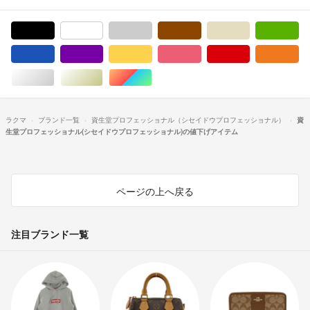
ブラック/黒色系
ホワイト/白色系
グレー/灰色系
ブラウン/茶色系
ベージュ系
グ
ブルー・ネイビー/青色系
パープル/紫色系
イエロー/黄色系
ピンク/桃色系
レッド/赤色系
オ
シルバー/銀色系
ゴールド/金色系
マルチカラー
ラクマ
ブランド一覧
資生堂プロフェッショナル（シセイドウプロフェッショナル）
資
生堂プロフェッショナル(シセイドウプロフェッショナル)の値下げアイテム
ページの上へ戻る
注目ブランド一覧