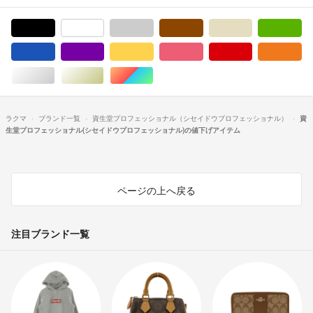
ブラック/黒色系
ホワイト/白色系
グレー/灰色系
ブラウン/茶色系
ベージュ系
グ
ブルー・ネイビー/青色系
パープル/紫色系
イエロー/黄色系
ピンク/桃色系
レッド/赤色系
オ
シルバー/銀色系
ゴールド/金色系
マルチカラー
ラクマ
ブランド一覧
資生堂プロフェッショナル（シセイドウプロフェッショナル）
資
生堂プロフェッショナル(シセイドウプロフェッショナル)の値下げアイテム
ページの上へ戻る
注目ブランド一覧