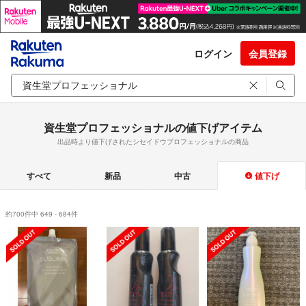
ログイン
会員登録
資生堂プロフェッショナルの値下げアイテム
出品時より値下げされたシセイドウプロフェッショナルの商品
すべて
新品
中古
値下げ
約700件中 649 - 684件