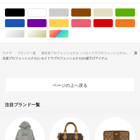
ブラック/黒色系
ホワイト/白色系
グレー/灰色系
ブラウン/茶色系
ベージュ系
グ
ブルー・ネイビー/青色系
パープル/紫色系
イエロー/黄色系
ピンク/桃色系
レッド/赤色系
オ
シルバー/銀色系
ゴールド/金色系
マルチカラー
ラクマ
ブランド一覧
資生堂プロフェッショナル（シセイドウプロフェッショナル）
資
生堂プロフェッショナル(シセイドウプロフェッショナル)の値下げアイテム
ページの上へ戻る
注目ブランド一覧