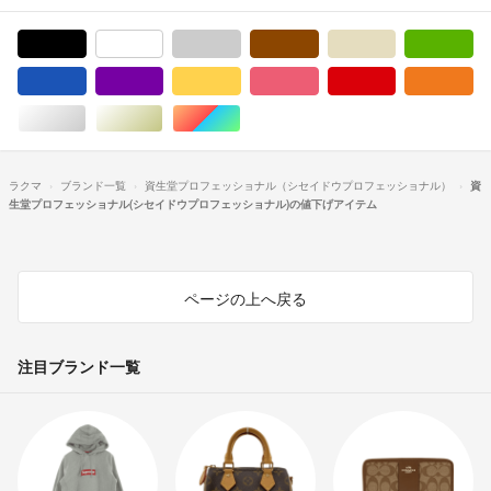
ブラック/黒色系
ホワイト/白色系
グレー/灰色系
ブラウン/茶色系
ベージュ系
グ
ブルー・ネイビー/青色系
パープル/紫色系
イエロー/黄色系
ピンク/桃色系
レッド/赤色系
オ
シルバー/銀色系
ゴールド/金色系
マルチカラー
ラクマ
ブランド一覧
資生堂プロフェッショナル（シセイドウプロフェッショナル）
資
生堂プロフェッショナル(シセイドウプロフェッショナル)の値下げアイテム
ページの上へ戻る
注目ブランド一覧