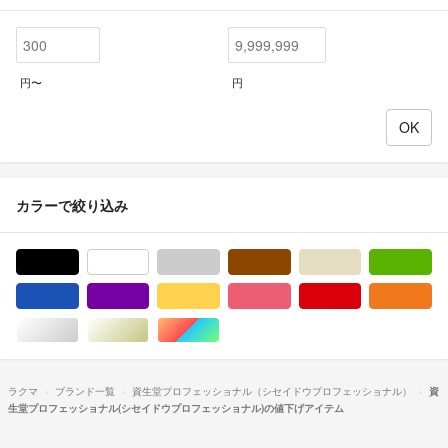
円〜
円
カラーで絞り込み
ブラック/黒色系
ホワイト/白色系
グレー/灰色系
ブラウン/茶色系
ベージュ系
グ
ブルー・ネイビー/青色系
パープル/紫色系
イエロー/黄色系
ピンク/桃色系
レッド/赤色系
オ
シルバー/銀色系
ゴールド/金色系
マルチカラー
ラクマ
ブランド一覧
資生堂プロフェッショナル（シセイドウプロフェッショナル）
資
生堂プロフェッショナル(シセイドウプロフェッショナル)の値下げアイテム