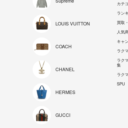
Supreme
カテ
ラン
買取
LOUIS
VUITTON
人気
キャ
COACH
ラクマp
ラク
集
CHANEL
ラク
SPU
HERMES
GUCCI