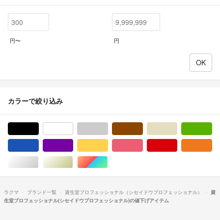
円〜
円
カラーで絞り込み
ブラック/黒色系
ホワイト/白色系
グレー/灰色系
ブラウン/茶色系
ベージュ系
グ
ブルー・ネイビー/青色系
パープル/紫色系
イエロー/黄色系
ピンク/桃色系
レッド/赤色系
オ
シルバー/銀色系
ゴールド/金色系
マルチカラー
ラクマ
ブランド一覧
資生堂プロフェッショナル（シセイドウプロフェッショナル）
資
生堂プロフェッショナル(シセイドウプロフェッショナル)の値下げアイテム