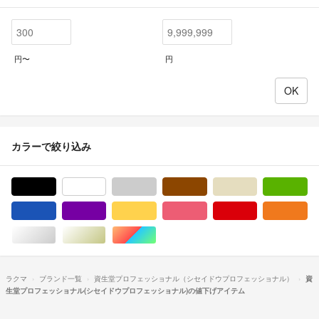
円〜
円
カラーで絞り込み
ブラック/黒色系
ホワイト/白色系
グレー/灰色系
ブラウン/茶色系
ベージュ系
グ
ブルー・ネイビー/青色系
パープル/紫色系
イエロー/黄色系
ピンク/桃色系
レッド/赤色系
オ
シルバー/銀色系
ゴールド/金色系
マルチカラー
ラクマ
ブランド一覧
資生堂プロフェッショナル（シセイドウプロフェッショナル）
資
生堂プロフェッショナル(シセイドウプロフェッショナル)の値下げアイテム