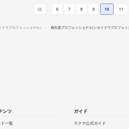
…
6
7
8
9
10
11
イドウプロフェッショナル）
資生堂プロフェッショナル(シセイドウプロフェッ
テンツ
ガイド
ンド一覧
ラクマ公式ガイド