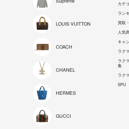
Supreme
カテ
ラン
買取
LOUIS
VUITTON
人気
キャ
COACH
ラクマp
ラク
集
CHANEL
ラク
SPU
HERMES
GUCCI