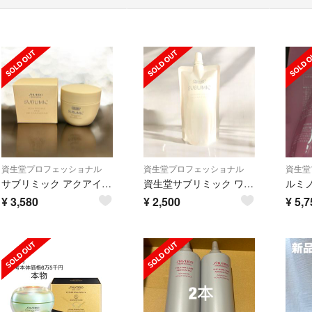
資生堂プロフェッショナル
資生堂プロフェッショナル
資生堂
サブリミック アクアインテンシブマスク（D） 200g
資生堂サブリミック ワンダーシールドa 詰替用110mL
¥
3,580
¥
2,500
¥
5,7