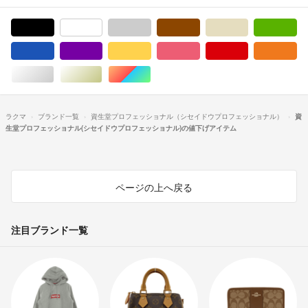
ブラック/黒色系
ホワイト/白色系
グレー/灰色系
ブラウン/茶色系
ベージュ系
グ
ブルー・ネイビー/青色系
パープル/紫色系
イエロー/黄色系
ピンク/桃色系
レッド/赤色系
オ
シルバー/銀色系
ゴールド/金色系
マルチカラー
ラクマ
ブランド一覧
資生堂プロフェッショナル（シセイドウプロフェッショナル）
資
生堂プロフェッショナル(シセイドウプロフェッショナル)の値下げアイテム
ページの上へ戻る
注目ブランド一覧