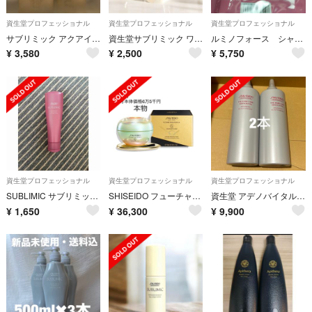
資生堂プロフェッショナル
資生堂プロフェッショナル
資生堂プロフェッショナル
サブリミック アクアインテンシブマスク（D） 200g
資生堂サブリミック ワンダーシールドa 詰替用110mL
ルミノフォース シャンプー 1800ml
¥
3,580
¥
2,500
¥
5,750
資生堂プロフェッショナル
資生堂プロフェッショナル
資生堂プロフェッショナル
SUBLIMIC サブリミック ルミノフォース トリートメント
SHISEIDO フューチャーソリューション LXレジェンダリーEN クリーム
資生堂 アデノバイタル アドバンスト スカルプエッセンス
¥
1,650
¥
36,300
¥
9,900