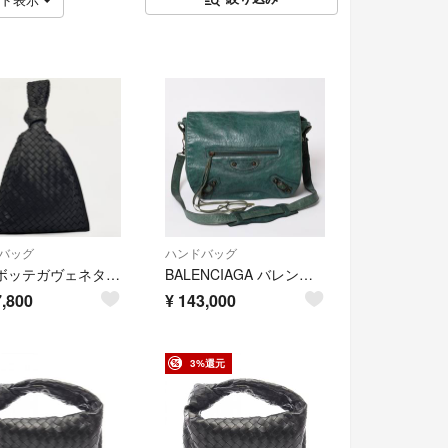
バッグ
ハンドバッグ
美品 ボッテガヴェネタ イントレチャート 黒 BV ツイスト ハンドバッグ
BALENCIAGA バレンシアガ ザフォルク ショルダーバッグ 246432 レザー グリーン ブラックメタル金具 美品 中古 4a005905
,800
¥
143,000
3%還元