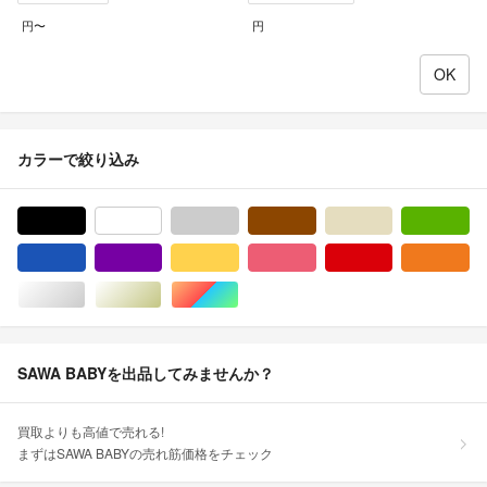
円〜
円
カラーで絞り込み
ブラック/黒色系
ホワイト/白色系
グレー/灰色系
ブラウン/茶色系
ベージュ系
グ
ブルー・ネイビー/青色系
パープル/紫色系
イエロー/黄色系
ピンク/桃色系
レッド/赤色系
オ
シルバー/銀色系
ゴールド/金色系
マルチカラー
SAWA BABYを出品してみませんか？
買取よりも高値で売れる!
まずはSAWA BABYの売れ筋価格をチェック