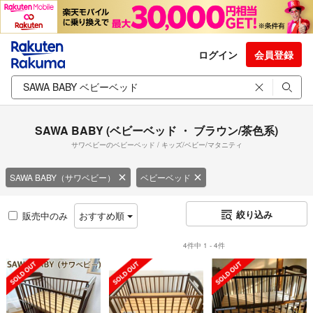
ログイン
会員登録
SAWA BABY (ベビーベッド ・ ブラウン/茶色系)
サワベビーのベビーベッド / キッズ/ベビー/マタニティ
SAWA BABY（サワベビー）
ベビーベッド
絞り込み
販売中のみ
おすすめ順
4件中 1 - 4件