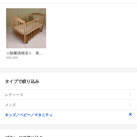
☆除菌清掃済☆ 美品 サワベビー D型 ジョルノ デュアルスライド すのこ床板
¥30,200
タイプで絞り込み
レディース
メンズ
キッズ／ベビー／マタニティ