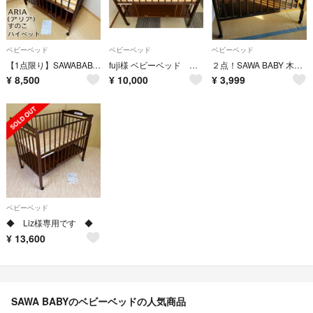
ベビーベッド
ベビーベッド
ベビーベッド
【1点限り】SAWABABY (サワベビー)ARIA(アリア)すのこハイベット⭐︎
fuji様 ベビーベッド ハイタイプ サワベビー EASEすのこハイベッド
２点！SAWA BABY 木製ベビーベッド＆ベビーサークル
¥
8,500
¥
10,000
¥
3,999
ベビーベッド
◆ Liz様専用です ◆
¥
13,600
SAWA BABYのベビーベッドの人気商品