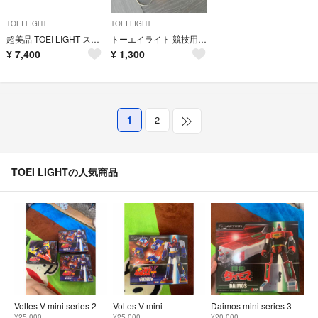
TOEI LIGHT
TOEI LIGHT
超美品 TOEI LIGHT ステップハードル 10本トーエイライト
トーエイライト 競技用けん玉 大空 B-6226R 赤(1コ入)
¥
7,400
¥
1,300
1
2
TOEI LIGHTの人気商品
Voltes V mini series 2
Voltes V mini
Daimos mini series 3
¥25,000
¥25,000
¥20,000