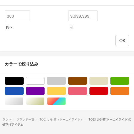
円〜
円
カラーで絞り込み
ブラック/黒色系
ホワイト/白色系
グレー/灰色系
ブラウン/茶色系
ベージュ系
グ
ブルー・ネイビー/青色系
パープル/紫色系
イエロー/黄色系
ピンク/桃色系
レッド/赤色系
オ
シルバー/銀色系
ゴールド/金色系
マルチカラー
ラクマ
ブランド一覧
TOEI LIGHT（トーエイライト）
TOEI LIGHT(トーエイライト)の
値下げアイテム