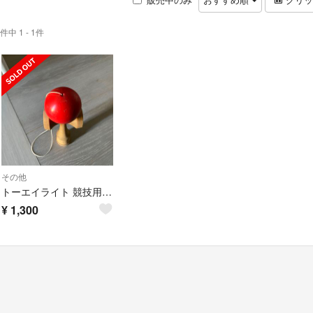
件中 1 - 1件
その他
トーエイライト 競技用けん玉 大空 B-6226R 赤(1コ入)
¥
1,300