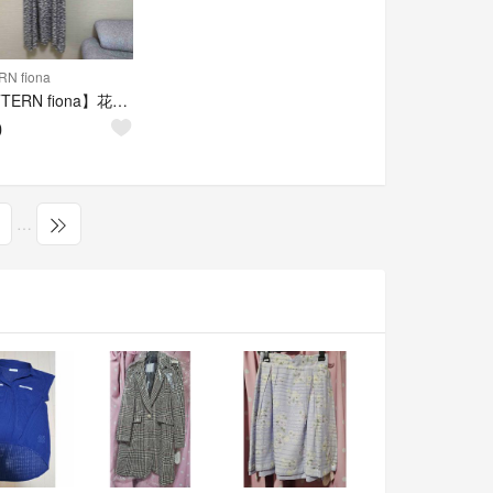
RN fiona
【PATTERN fiona】花柄ワンピース
0
…