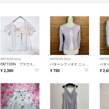
PATTERN fiona
PATTERN fiona
PATTE
PATTERN ブラウス レディースM オフホワイト シアー生地 リボン フリル
パターンフィオナ ニット Mサイズ 紫 パープル 無地 長袖 パール 真珠
¥
2,380
¥
780
¥
2,6