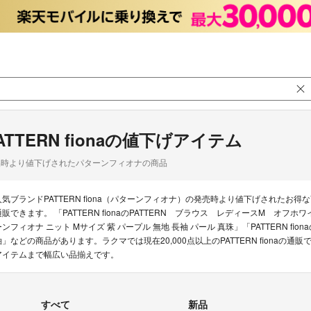
ATTERN fionaの値下げアイテム
品時より値下げされたパターンフィオナの商品
人気ブランドPATTERN fiona（パターンフィオナ）の発売時より値下げされた
通販できます。 「PATTERN fionaのPATTERN ブラウス レディースM オフホワ
ーンフィオナ ニット Mサイズ 紫 パープル 無地 長袖 パール 真珠」「PATTERN fio
袖」などの商品があります。ラクマでは現在20,000点以上のPATTERN fiona
アイテムまで幅広い品揃えです。
すべて
新品