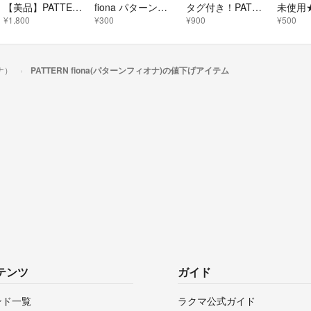
【美品】PATTERNトレンチコート
fiona パターンフィオナ スタンプカード 何度でも使える10%OFFチケット
タグ付き！PATTERN fiona レースリボンフレアスカート
¥1,800
¥300
¥900
¥500
オナ）
PATTERN fiona(パターンフィオナ)の値下げアイテム
テンツ
ガイド
ンド一覧
ラクマ公式ガイド