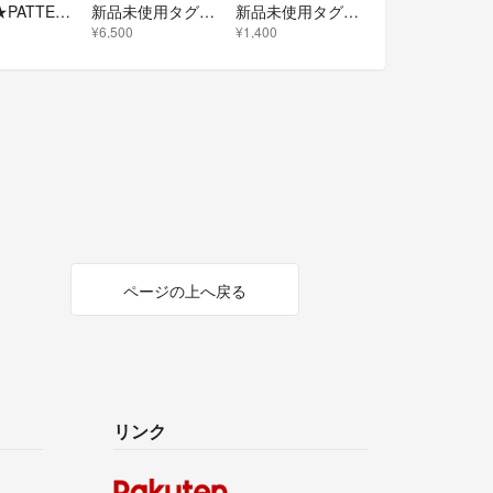
未使用★PATTERN fiona★シャツ ブラウス 濃紺 M
新品未使用タグ付ビジュ付きパターンフィオナグレンチェックチェスターコートM
新品未使用タグ付パターンフィオナ花柄リバーシブルﾌﾚｱｽｶｰﾄSラベンダー
¥6,500
¥1,400
ページの上へ戻る
リンク