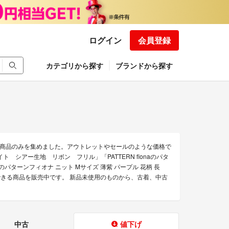
ログイン
会員登録
カテゴリから探す
ブランドから探す
お得な商品のみを集めました。アウトレットやセールのような価格で
イト シアー生地 リボン フリル」「PATTERN fionaのパタ
naのパターンフィオナ ニット Mサイズ 薄紫 パープル 花柄 長
の通販できる商品を販売中です。 新品未使用のものから、古着、中古
中古
値下げ