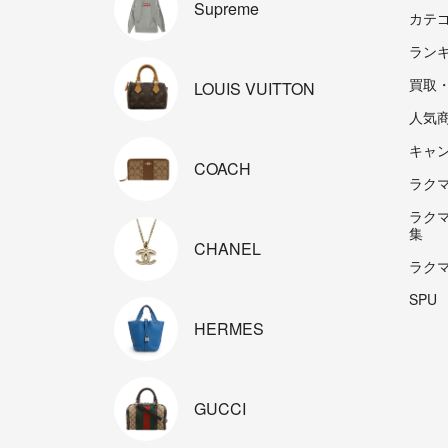
Supreme
カテ
ラン
買取
LOUIS
VUITTON
人気
キャ
COACH
ラクマp
ラク
集
CHANEL
ラク
SPU
HERMES
GUCCI