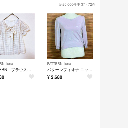
約20,000件中 37 - 72件
RN fiona
PATTERN fiona
PATTERN ブラウス レディースM オフホワイト シアー生地 リボン フリル
パターンフィオナ ニット Mサイズ 薄紫 パープル 花柄 長袖
80
¥
2,680