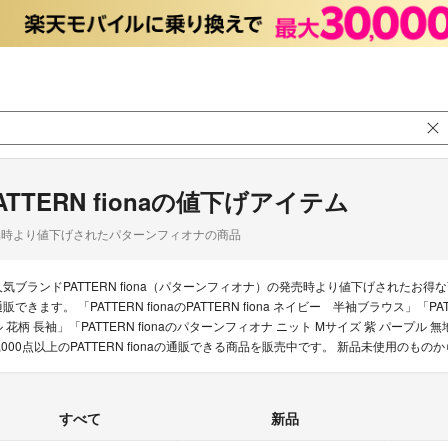
ATTERN fionaの値下げアイテム
品時より値下げされたパターンフィオナの商品
人気ブランドPATTERN fiona（パターンフィオナ）の発売時より値下げされた
販できます。 「PATTERN fionaのPATTERN fiona ネイビー 半袖ブラウス」「P
ル 花柄 長袖」「PATTERN fionaのパターンフィオナ ニット Mサイズ 紫 パープ
0,000点以上のPATTERN fionaの通販できる商品を販売中です。 新品未使用
すべて
新品