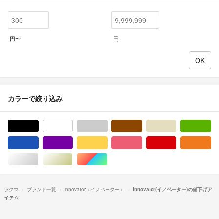
円〜
円
カラーで絞り込み
ブラック/黒色系
ホワイト/白色系
グレー/灰色系
ブラウン/茶色系
ベージュ系
グ
ブルー・ネイビー/青色系
パープル/紫色系
イエロー/黄色系
ピンク/桃色系
レッド/赤色系
オ
シルバー/銀色系
ゴールド/金色系
マルチカラー
ラクマ
ブランド一覧
innovator（イノベーター）
innovator(イノベーター)の値下げア
イテム