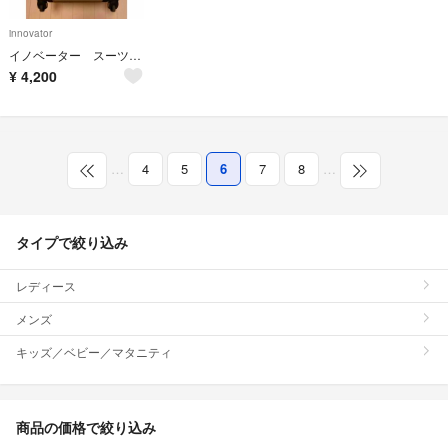
innovator
イノベーター スーツケース TSAロック付 キャリー
¥
4,200
…
4
5
6
7
8
…
タイプで絞り込み
レディース
メンズ
キッズ／ベビー／マタニティ
商品の価格で絞り込み