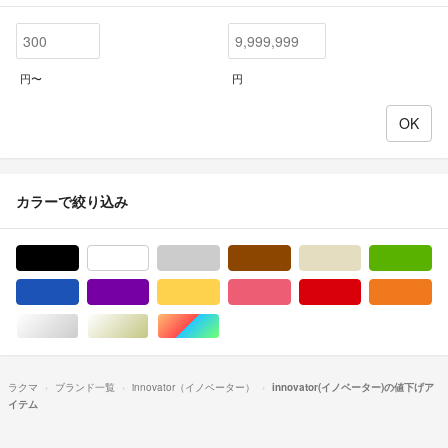
円〜
円
カラーで絞り込み
ブラック/黒色系
ホワイト/白色系
グレー/灰色系
ブラウン/茶色系
ベージュ系
グ
ブルー・ネイビー/青色系
パープル/紫色系
イエロー/黄色系
ピンク/桃色系
レッド/赤色系
オ
シルバー/銀色系
ゴールド/金色系
マルチカラー
ラクマ
ブランド一覧
innovator（イノベーター）
innovator(イノベーター)の値下げア
イテム