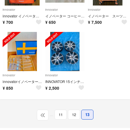
innovator
innovator
innovator
innovator イノベーター 入れ物 2個
イノベーター コーヒーフィルターケース
イノベーター スーツケース★週末セール
¥
700
¥
650
¥
7,500
innovator
innovator
innovatorイノベーター ペアディナー8本 カトラリー
INNOVATOR 15インチ ホイール 4本セット 中古品
¥
850
¥
2,500
…
11
12
13