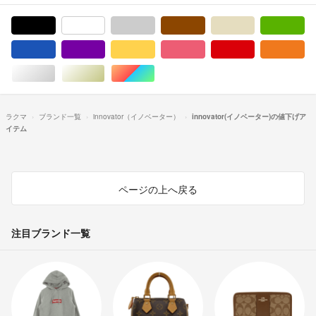
ブラック/黒色系
ホワイト/白色系
グレー/灰色系
ブラウン/茶色系
ベージュ系
グ
ブルー・ネイビー/青色系
パープル/紫色系
イエロー/黄色系
ピンク/桃色系
レッド/赤色系
オ
シルバー/銀色系
ゴールド/金色系
マルチカラー
ラクマ
ブランド一覧
innovator（イノベーター）
innovator(イノベーター)の値下げア
イテム
ページの上へ戻る
注目ブランド一覧