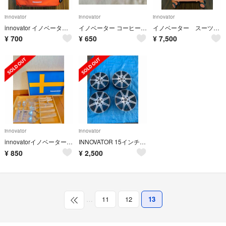
innovator
innovator
innovator
innovator イノベーター 入れ物 2個
イノベーター コーヒーフィルターケース
イノベーター スーツケース★週末セール
¥
700
¥
650
¥
7,500
innovator
innovator
innovatorイノベーター ペアディナー8本 カトラリー
INNOVATOR 15インチ ホイール 4本セット 中古品
¥
850
¥
2,500
…
11
12
13