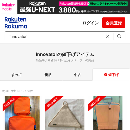
ログイン
会員登録
innovatorの値下げアイテム
出品時より値下げされたイノベーターの商品
すべて
新品
中古
値下げ
約400件中 433 - 455件