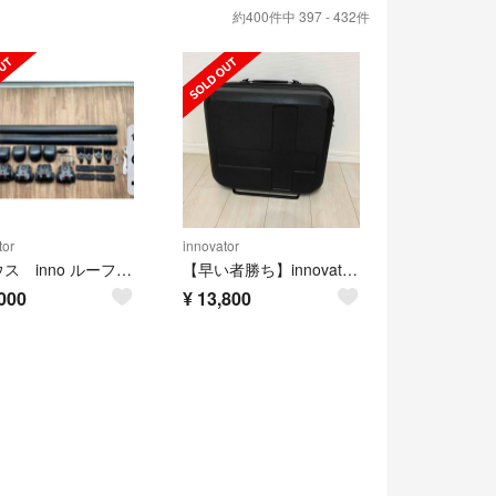
約400件中 397 - 432件
tor
innovator
プリウス inno ルーフキャリアベース PRIUS、ボクシーなどに
【早い者勝ち】innovator イノベーター キャリーケース 29L
000
¥
13,800