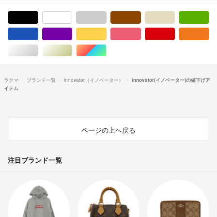
ブラック/黒色系
ホワイト/白色系
グレー/灰色系
ブラウン/茶色系
ベージュ系
グ
ブルー・ネイビー/青色系
パープル/紫色系
イエロー/黄色系
ピンク/桃色系
レッド/赤色系
オ
シルバー/銀色系
ゴールド/金色系
マルチカラー
ラクマ
ブランド一覧
innovator（イノベーター）
innovator(イノベーター)の値下げア
イテム
ページの上へ戻る
注目ブランド一覧