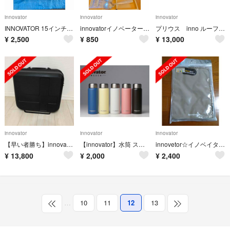
innovator
innovator
innovator
INNOVATOR 15インチ ホイール 4本セット 中古品
innovatorイノベーター ペアディナー8本 カトラリー
プリウス inno ルーフキャリアベース PRIUS、ボクシーなどに
¥
2,500
¥
850
¥
13,000
innovator
innovator
innovator
【早い者勝ち】innovator イノベーター キャリーケース 29L
【innovator】水筒 ステンレスボトル ライトグレー 200ml
innovetor☆イノベイター☆ディビジョンパックポーチL☆グレー10L
¥
13,800
¥
2,000
¥
2,400
…
10
11
12
13