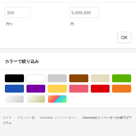
円〜
円
カラーで絞り込み
ブラック/黒色系
ホワイト/白色系
グレー/灰色系
ブラウン/茶色系
ベージュ系
グ
ブルー・ネイビー/青色系
パープル/紫色系
イエロー/黄色系
ピンク/桃色系
レッド/赤色系
オ
シルバー/銀色系
ゴールド/金色系
マルチカラー
ラクマ
ブランド一覧
innovator（イノベーター）
innovator(イノベーター)の値下げア
イテム