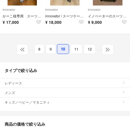
innovator
innovator
innovator
かーこ様専用 スーツケース イノベーター / innovator
innovator / スーツケース 機内持ち込み対応【INV50】
イノベーターのスーツケース（38L、機内持込可）
¥
17,000
¥
18,000
¥
9,000
…
8
9
10
11
12
…
タイプで絞り込み
レディース
メンズ
キッズ／ベビー／マタニティ
商品の価格で絞り込み