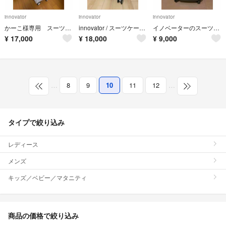
innovator
innovator
innovator
かーこ様専用 スーツケース イノベーター / innovator
innovator / スーツケース 機内持ち込み対応【INV50】
イノベーターのスーツケース（38L、機内持込可）
¥
17,000
¥
18,000
¥
9,000
…
8
9
10
11
12
…
タイプで絞り込み
レディース
メンズ
キッズ／ベビー／マタニティ
商品の価格で絞り込み