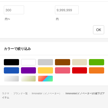
円〜
円
カラーで絞り込み
ブラック/黒色系
ホワイト/白色系
グレー/灰色系
ブラウン/茶色系
ベージュ系
グ
ブルー・ネイビー/青色系
パープル/紫色系
イエロー/黄色系
ピンク/桃色系
レッド/赤色系
オ
シルバー/銀色系
ゴールド/金色系
マルチカラー
ラクマ
ブランド一覧
innovator（イノベーター）
innovator(イノベーター)の値下げア
イテム