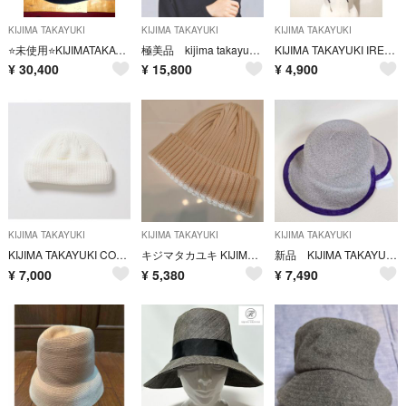
KIJIMA TAKAYUKI
KIJIMA TAKAYUKI
KIJIMA TAKAYUKI
⭐️未使用⭐️KIJIMATAKAYUKI⭐️ハット⭐️ラビットファー⭐️帽子
極美品 kijima takayuki キジマタカユキ 3way ファーキャップ
KIJIMA TAKAYUKI IRENE リボン付き ワイドブリムハット 黒
¥
30,400
¥
15,800
¥
4,900
KIJIMA TAKAYUKI
KIJIMA TAKAYUKI
KIJIMA TAKAYUKI
KIJIMA TAKAYUKI COTTON ACRYLIC DECK CAP
キジマタカユキ KIJIMA TAKAYUKI オフホワイト ニット帽
新品 KIJIMA TAKAYUKI Doubleハット ペーパーパイピング
¥
7,000
¥
5,380
¥
7,490