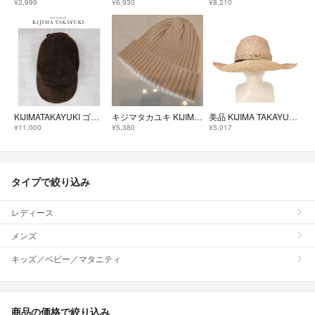
¥2,999
¥6,930
¥8,210
KIJIMATAKAYUKI ゴートレザー ジェットキャップ 上代3.2万
キジマタカユキ KIJIMA TAKAYUKI オフホワイト ニット帽
美品 KIJIMA TAKAYUKI キジマタカユキ 17ss ケンマソウ 天然素材 ハット つば広 リボン 帽子 F ナチュラルベージュ レディース 古着 中古 USED
¥11,000
¥5,380
¥5,017
タイプで絞り込み
レディース
メンズ
キッズ／ベビー／マタニティ
商品の価格で絞り込み