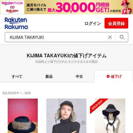
ログイン
会員登録
KIJIMA TAKAYUKIの値下げアイテム
出品時より値下げされたキジマタカユキの商品
すべて
新品
中古
値下げ
約3,000件中 1 - 36件