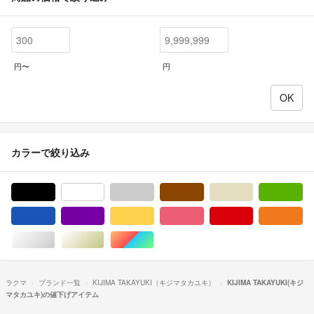
円〜
円
カラーで絞り込み
ブラック/黒色系
ホワイト/白色系
グレー/灰色系
ブラウン/茶色系
ベージュ系
グ
ブルー・ネイビー/青色系
パープル/紫色系
イエロー/黄色系
ピンク/桃色系
レッド/赤色系
オ
シルバー/銀色系
ゴールド/金色系
マルチカラー
ラクマ
ブランド一覧
KIJIMA TAKAYUKI（キジマタカユキ）
KIJIMA TAKAYUKI(キジ
マタカユキ)の値下げアイテム