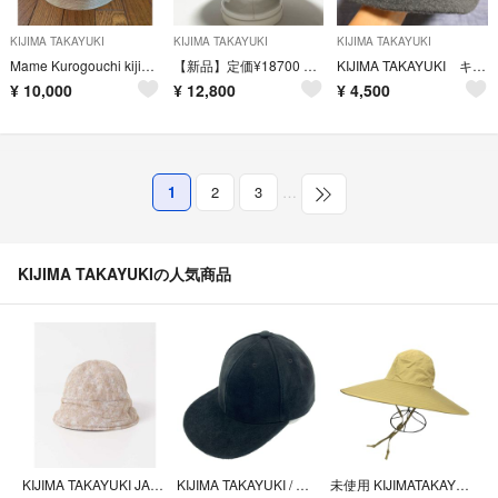
KIJIMA TAKAYUKI
KIJIMA TAKAYUKI
KIJIMA TAKAYUKI
Mame Kurogouchi kijima takayuki ハット
【新品】定価¥18700 KIJIMA TAKAYUKIクロスハイクラウンハット
KIJIMA TAKAYUKI キジマタカユキ グレー バケットハット バケハ
¥
10,000
¥
12,800
¥
4,500
1
2
3
…
KIJIMA TAKAYUKIの人気商品
KIJIMA TAKAYUKI JACQUARD SAILOR HAT
KIJIMA TAKAYUKI / キジマタカユキ | スエード ベースボールキャップ | 2 | ブラック | メンズ
未使用 KIJIMATAKAYUKI キジマタカユキ COTTON TRO WIDE BRIM SOFT HAT ワイドブリム ソフト ハット 帽子 サイズ1 ベージュ メンズ 古着 中古 USED