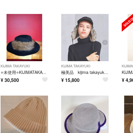
KIJIMA TAKAYUKI
KIJIMA TAKAYUKI
KIJIM
⭐️未使用⭐️KIJIMATAKAYUKI⭐️ハット⭐️ラビットファー⭐️帽子
極美品 kijima takayuki キジマタカユキ 3way ファーキャップ
¥
30,500
¥
15,800
¥
4,9