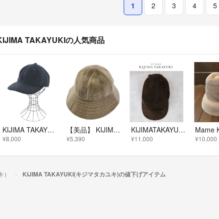
1
2
3
4
5
KIJIMA TAKAYUKIの人気商品
KIJIMA TAKAYUKI キジマタカユキ キャップ 黒 【古着】【中古】【送料無料】
【美品】 KIJIMA TAKAYUKI / キジマタカユキ | × THE DODO JEAN 百々千晴 WOOL SAILOR HAT / ウールセーラーハット 帽子 | 1 | ベージュ系 | レディース
KIJIMATAKAYUKI ゴートレザー ジェットキャップ 上代3.2万
¥8,000
¥5,390
¥11,000
¥10,000
ユキ）
KIJIMA TAKAYUKI(キジマタカユキ)の値下げアイテム