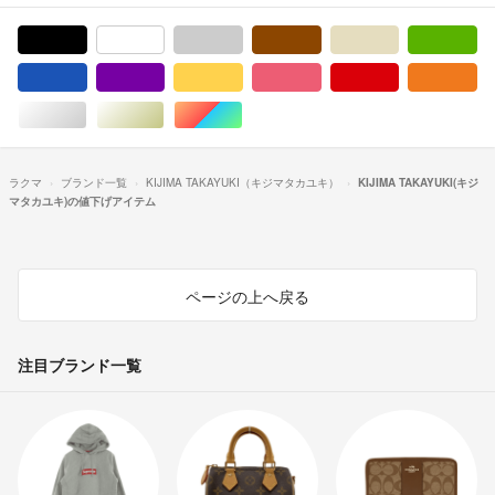
ブラック/黒色系
ホワイト/白色系
グレー/灰色系
ブラウン/茶色系
ベージュ系
グ
ブルー・ネイビー/青色系
パープル/紫色系
イエロー/黄色系
ピンク/桃色系
レッド/赤色系
オ
シルバー/銀色系
ゴールド/金色系
マルチカラー
ラクマ
ブランド一覧
KIJIMA TAKAYUKI（キジマタカユキ）
KIJIMA TAKAYUKI(キジ
マタカユキ)の値下げアイテム
ページの上へ戻る
注目ブランド一覧