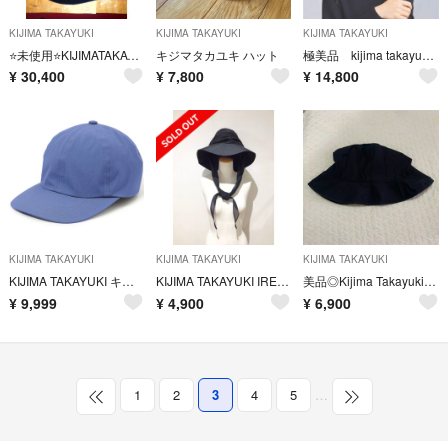
KIJIMA TAKAYUKI
KIJIMA TAKAYUKI
KIJIMA TAKAYUKI
⭐️未使用⭐️KIJIMATAKAYUKI⭐️ハット⭐️ラビットファー⭐️帽子
キジマタカユキ ハット
極美品 kijima takayuki キジマタカユキ 3way ファーキャップ
¥
30,400
¥
7,800
¥
14,800
KIJIMA TAKAYUKI
KIJIMA TAKAYUKI
KIJIMA TAKAYUKI
KIJIMA TAKAYUKI キャップ
KIJIMA TAKAYUKI IRENE リボン付き ワイドブリムハット 黒
美品◎Kijima Takayuki 黒 バケットハット
¥
9,999
¥
4,900
¥
6,900
1
2
3
4
5
…