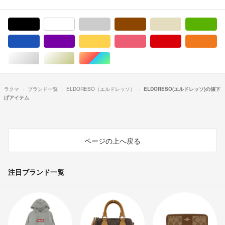
ブラック/黒色系
ホワイト/白色系
グレー/灰色系
ブラウン/茶色系
ベージュ系
グ
ブルー・ネイビー/青色系
パープル/紫色系
イエロー/黄色系
ピンク/桃色系
レッド/赤色系
オ
シルバー/銀色系
ゴールド/金色系
マルチカラー
ラクマ
ブランド一覧
ELDORESO（エルドレッソ）
ELDORESO(エルドレッソ)の値下
げアイテム
ページの上へ戻る
注目ブランド一覧