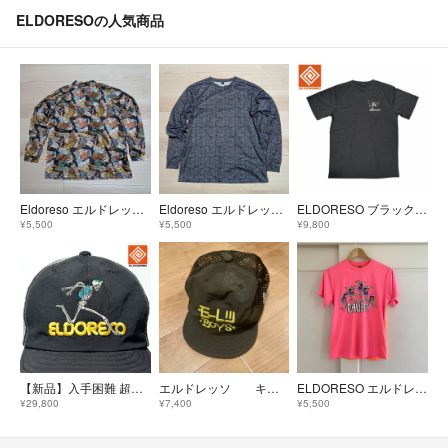
ELDORESOの人気商品
Eldoreso エルドレッソMock T トレーニング ランニング
Eldoreso エルドレッソ T Shirt ランニング トレーニング
ELDORESO ブラック ポリエステル ボーンマン Tシャツ
¥5,500
¥5,500
¥9,800
【新品】入手困難 超希少 黄色ロゴ 初期 Eldoreso ボーンマンキャップ
エルドレッソ キャップ
ELDORESO エルドレッソChubby Tee ピンク XS 美品
¥29,800
¥7,400
¥5,500