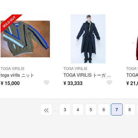
TOGA VIRILIS
TOGA VIRILIS
TOGA V
toga virilis ニット
TOGA VIRILIS トーガ Gジャン ドッキング トレンチ サイズ 44
¥
15,000
¥
33,333
¥
21,
…
3
4
5
6
7
8