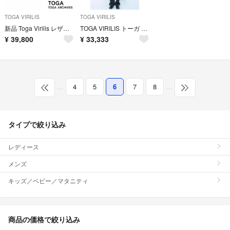
TOGA VIRILIS
TOGA VIRILIS
新品 Toga Virilis レザー ブーツ
TOGA VIRILIS トーガ Gジャン ドッキング トレンチ サイズ 44
¥
39,800
¥
33,333
…
4
5
6
7
8
…
タイプで絞り込み
レディース
メンズ
キッズ／ベビー／マタニティ
商品の価格で絞り込み