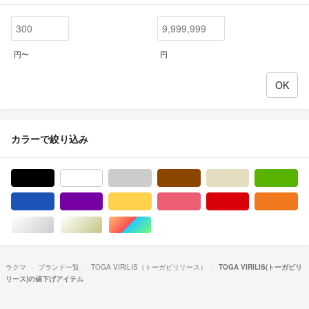
円〜
円
カラーで絞り込み
ブラック/黒色系
ホワイト/白色系
グレー/灰色系
ブラウン/茶色系
ベージュ系
グ
ブルー・ネイビー/青色系
パープル/紫色系
イエロー/黄色系
ピンク/桃色系
レッド/赤色系
オ
シルバー/銀色系
ゴールド/金色系
マルチカラー
ラクマ
ブランド一覧
TOGA VIRILIS（トーガビリリース）
TOGA VIRILIS(トーガビリ
リース)の値下げアイテム