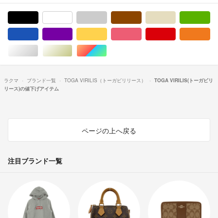
ブラック/黒色系
ホワイト/白色系
グレー/灰色系
ブラウン/茶色系
ベージュ系
グ
ブルー・ネイビー/青色系
パープル/紫色系
イエロー/黄色系
ピンク/桃色系
レッド/赤色系
オ
シルバー/銀色系
ゴールド/金色系
マルチカラー
ラクマ
ブランド一覧
TOGA VIRILIS（トーガビリリース）
TOGA VIRILIS(トーガビリ
リース)の値下げアイテム
ページの上へ戻る
注目ブランド一覧