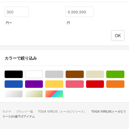
円〜
円
カラーで絞り込み
ブラック/黒色系
ホワイト/白色系
グレー/灰色系
ブラウン/茶色系
ベージュ系
グ
ブルー・ネイビー/青色系
パープル/紫色系
イエロー/黄色系
ピンク/桃色系
レッド/赤色系
オ
シルバー/銀色系
ゴールド/金色系
マルチカラー
ラクマ
ブランド一覧
TOGA VIRILIS（トーガビリリース）
TOGA VIRILIS(トーガビリ
リース)の値下げアイテム