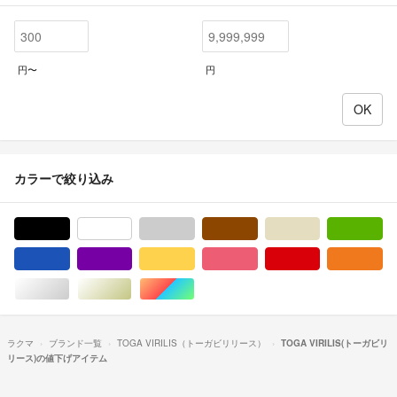
円〜
円
カラーで絞り込み
ブラック/黒色系
ホワイト/白色系
グレー/灰色系
ブラウン/茶色系
ベージュ系
グ
ブルー・ネイビー/青色系
パープル/紫色系
イエロー/黄色系
ピンク/桃色系
レッド/赤色系
オ
シルバー/銀色系
ゴールド/金色系
マルチカラー
ラクマ
ブランド一覧
TOGA VIRILIS（トーガビリリース）
TOGA VIRILIS(トーガビリ
リース)の値下げアイテム