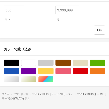
円〜
円
カラーで絞り込み
ブラック/黒色系
ホワイト/白色系
グレー/灰色系
ブラウン/茶色系
ベージュ系
グ
ブルー・ネイビー/青色系
パープル/紫色系
イエロー/黄色系
ピンク/桃色系
レッド/赤色系
オ
シルバー/銀色系
ゴールド/金色系
マルチカラー
ラクマ
ブランド一覧
TOGA VIRILIS（トーガビリリース）
TOGA VIRILIS(トーガビリ
リース)の値下げアイテム