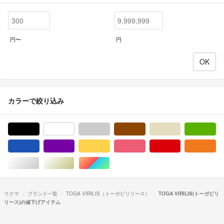
円〜
円
カラーで絞り込み
ブラック/黒色系
ホワイト/白色系
グレー/灰色系
ブラウン/茶色系
ベージュ系
グ
ブルー・ネイビー/青色系
パープル/紫色系
イエロー/黄色系
ピンク/桃色系
レッド/赤色系
オ
シルバー/銀色系
ゴールド/金色系
マルチカラー
ラクマ
ブランド一覧
TOGA VIRILIS（トーガビリリース）
TOGA VIRILIS(トーガビリ
リース)の値下げアイテム