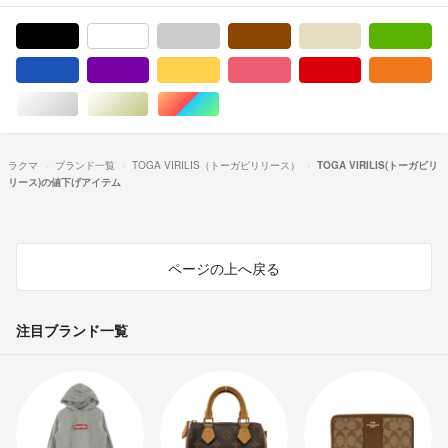
ブラック/黒色系
ホワイト/白色系
グレー/灰色系
ブラウン/茶色系
ベージュ系
グ
ブルー・ネイビー/青色系
パープル/紫色系
イエロー/黄色系
ピンク/桃色系
レッド/赤色系
オ
シルバー/銀色系
ゴールド/金色系
マルチカラー
ラクマ
ブランド一覧
TOGA VIRILIS（トーガビリリース）
TOGA VIRILIS(トーガビリ
リース)の値下げアイテム
ページの上へ戻る
注目ブランド一覧