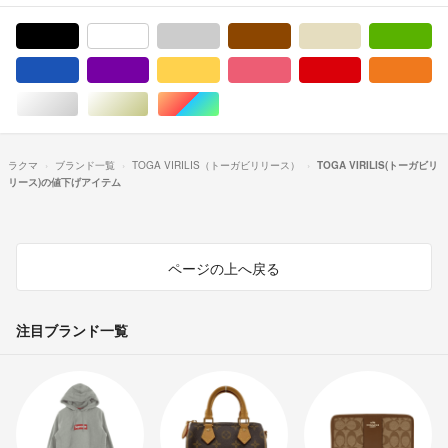
ブラック/黒色系
ホワイト/白色系
グレー/灰色系
ブラウン/茶色系
ベージュ系
グ
ブルー・ネイビー/青色系
パープル/紫色系
イエロー/黄色系
ピンク/桃色系
レッド/赤色系
オ
シルバー/銀色系
ゴールド/金色系
マルチカラー
ラクマ
ブランド一覧
TOGA VIRILIS（トーガビリリース）
TOGA VIRILIS(トーガビリ
リース)の値下げアイテム
ページの上へ戻る
注目ブランド一覧