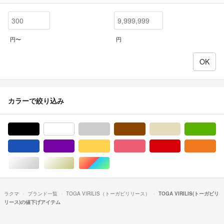
円〜
円
カラーで絞り込み
ブラック/黒色系
ホワイト/白色系
グレー/灰色系
ブラウン/茶色系
ベージュ系
グ
ブルー・ネイビー/青色系
パープル/紫色系
イエロー/黄色系
ピンク/桃色系
レッド/赤色系
オ
シルバー/銀色系
ゴールド/金色系
マルチカラー
ラクマ
ブランド一覧
TOGA VIRILIS（トーガビリリース）
TOGA VIRILIS(トーガビリ
リース)の値下げアイテム