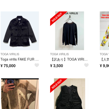
TOGA VIRILIS
TOGA VIRILIS
TOGA V
Toga virilis FAKE FUR BLOUSON
【訳あり】TOGA VIRILIS RIB JERSEY L/S タグ有り
¥
75,000
¥
3,500
¥
9,9