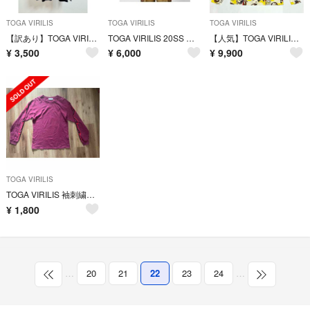
TOGA VIRILIS
TOGA VIRILIS
TOGA VIRILIS
【訳あり】TOGA VIRILIS RIB JERSEY L/S タグ有り
TOGA VIRILIS 20SS 日本製Cupra Stripe Shirts
【人気】TOGA VIRILIS TOGA ARCHIVES タートルネック
¥
3,500
¥
6,000
¥
9,900
TOGA VIRILIS
TOGA VIRILIS 袖刺繍ロンT
¥
1,800
…
20
21
22
23
24
…