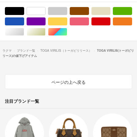
ブラック/黒色系
ホワイト/白色系
グレー/灰色系
ブラウン/茶色系
ベージュ系
グ
ブルー・ネイビー/青色系
パープル/紫色系
イエロー/黄色系
ピンク/桃色系
レッド/赤色系
オ
シルバー/銀色系
ゴールド/金色系
マルチカラー
ラクマ
ブランド一覧
TOGA VIRILIS（トーガビリリース）
TOGA VIRILIS(トーガビリ
リース)の値下げアイテム
ページの上へ戻る
注目ブランド一覧