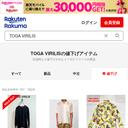
ログイン
会員登録
TOGA VIRILISの値下げアイテム
出品時より値下げされたトーガビリリースの商品
すべて
新品
中古
値下げ
約2,000件中 757 - 792件