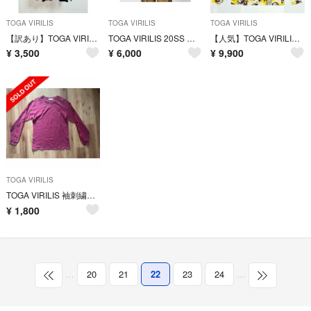
TOGA VIRILIS
TOGA VIRILIS
TOGA VIRILIS
【訳あり】TOGA VIRILIS RIB JERSEY L/S タグ有り
TOGA VIRILIS 20SS 日本製Cupra Stripe Shirts
【人気】TOGA VIRILIS TOGA ARCHIVES タートルネック
¥
3,500
¥
6,000
¥
9,900
TOGA VIRILIS
TOGA VIRILIS 袖刺繍ロンT
¥
1,800
…
20
21
22
23
24
…