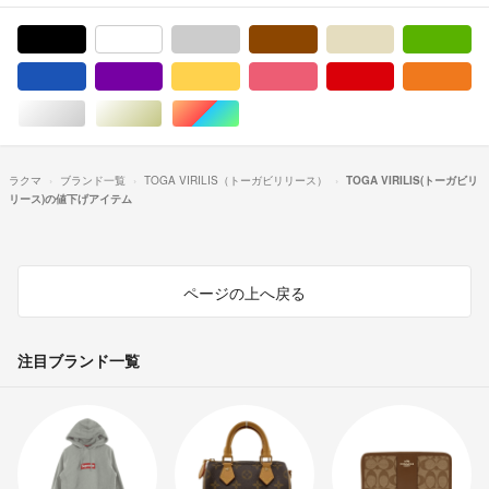
ブラック/黒色系
ホワイト/白色系
グレー/灰色系
ブラウン/茶色系
ベージュ系
グ
ブルー・ネイビー/青色系
パープル/紫色系
イエロー/黄色系
ピンク/桃色系
レッド/赤色系
オ
シルバー/銀色系
ゴールド/金色系
マルチカラー
ラクマ
ブランド一覧
TOGA VIRILIS（トーガビリリース）
TOGA VIRILIS(トーガビリ
リース)の値下げアイテム
ページの上へ戻る
注目ブランド一覧