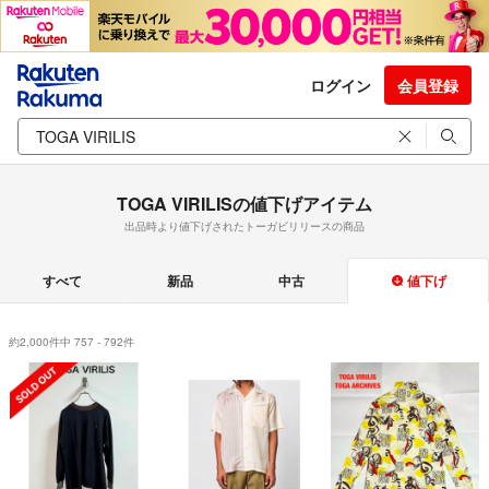
ログイン
会員登録
TOGA VIRILISの値下げアイテム
出品時より値下げされたトーガビリリースの商品
すべて
新品
中古
値下げ
約2,000件中 757 - 792件