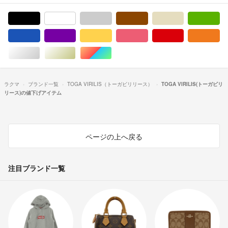
ブラック/黒色系
ホワイト/白色系
グレー/灰色系
ブラウン/茶色系
ベージュ系
グ
ブルー・ネイビー/青色系
パープル/紫色系
イエロー/黄色系
ピンク/桃色系
レッド/赤色系
オ
シルバー/銀色系
ゴールド/金色系
マルチカラー
ラクマ
ブランド一覧
TOGA VIRILIS（トーガビリリース）
TOGA VIRILIS(トーガビリ
リース)の値下げアイテム
ページの上へ戻る
注目ブランド一覧