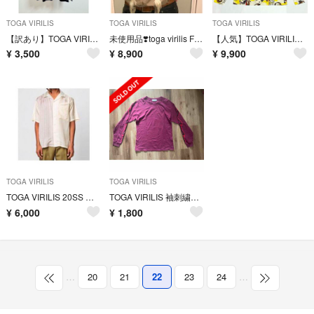
TOGA VIRILIS
TOGA VIRILIS
TOGA VIRILIS
【訳あり】TOGA VIRILIS RIB JERSEY L/S タグ有り
未使用品❣️toga virilis FRINGE SHIRT シャツブラウス
【人気】TOGA VIRILIS TOGA ARCHIVES タートルネック
¥
3,500
¥
8,900
¥
9,900
TOGA VIRILIS
TOGA VIRILIS
TOGA VIRILIS 20SS 日本製Cupra Stripe Shirts
TOGA VIRILIS 袖刺繍ロンT
¥
6,000
¥
1,800
…
20
21
22
23
24
…