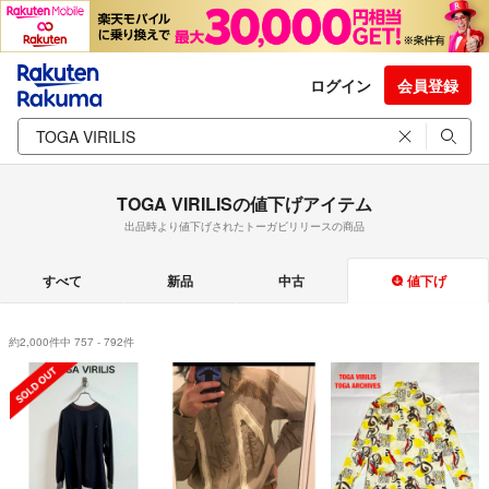
ログイン
会員登録
TOGA VIRILISの値下げアイテム
出品時より値下げされたトーガビリリースの商品
すべて
新品
中古
値下げ
約2,000件中 757 - 792件